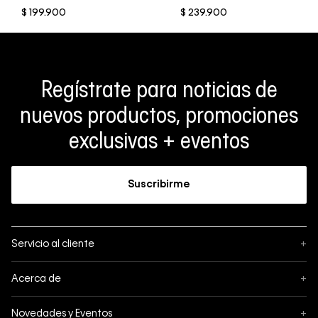
$
199
.
900
$
239
.
900
Regístrate para noticias de
nuevos productos, promociones
exclusivas + eventos
Suscribirme
Servicio al cliente
+
Sigue tu pedido
Acerca de
+
Mis pedidos
Acerca de Calvin Klein
Novedades y Eventos
+