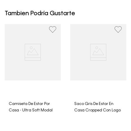
Calvin Klein Colombia se pueden devolver y cambiar en
un período de 30 días calendario tras la recepción.
Tambien Podría Gustarte
• Por higiene y para garantizar el bienestar de nuestros
clientes, no aceptamos devoluciones en ropa interior y
trajes de baño..
Camiseta De Estar Por
Saco Gris De Estar En
Casa - Ultra Soft Modal
Casa Cropped Con Logo