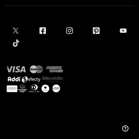
Formas de pago
Política de privacidad
Hot Sale
Pedidos
Términos y condiciones
Conectar
Black Friday
Devoluciones
Crédito Addi
Cyber Lunes
Envíos
Tratamiento de Datos Personales
Mapa del sitio
Tiendas
Superintendencia de Industria y Comercio
Aceptamos
Protección de Marca
Guía de tallas
Guía de cuidado Denim
Sostenibilidad
Calvin Klein
Copyright © 2025 Calvin Klein Colombia ®. Todos
los derechos reservados.