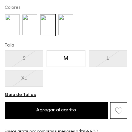
Colores
Talla
S
M
L
XL
Guía de Tallas
Agregar al carrito
Envíos gratis por compras superiores a $289.900