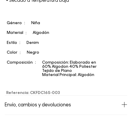
• Secado a temperatura baja
Género
Niña
Material
Algodón
Estilo
Denim
Color
Negro
Composición
Composición: Elaborado en
60% Algodon 40% Poliester
Tejido de Plano
Material Principal: Algodón
Referencia
:
CKFDC16S-003
Envío, cambios y devoluciones
• Todos los artículos comprados en la tienda online de
Calvin Klein Colombia se pueden devolver y cambiar en