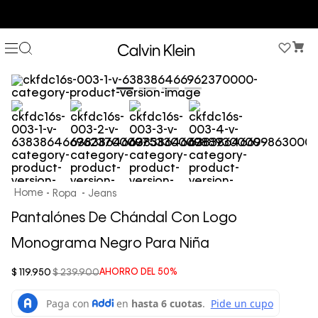
COMPRA AHORA Y PAGA DESPUÉS CON ADDI O SISTECREDITO
Ropa
Jeans
Pantalónes De Chándal Con Logo
Monograma Negro Para Niña
$
119
.
950
$
239
.
900
AHORRO DEL
50%