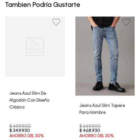
un período de 30 días calendario tras la recepción.
Tambien Podría Gustarte
• Por higiene y para garantizar el bienestar de nuestros
clientes, no aceptamos devoluciones en ropa interior y
trajes de baño..
Jeans Azul Slim De
Algodón Con Diseño
Jeans Azul Slim Tapere
Clásico
Para Hombre
$
499
.
900
$
669
.
900
$
349
.
930
$
468
.
930
AHORRO DEL
30%
AHORRO DEL
30%