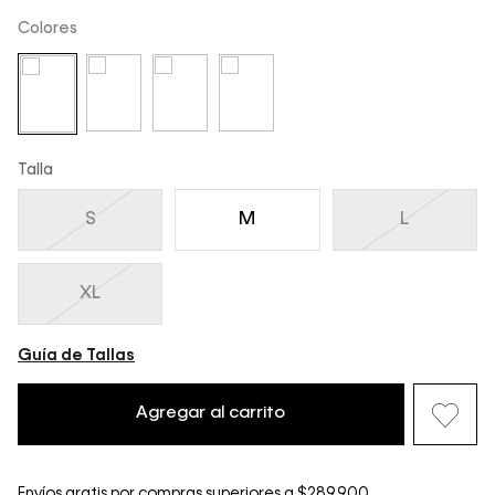
Colores
Talla
S
M
L
XL
Guía de Tallas
Agregar al carrito
Envíos gratis por compras superiores a $289.900