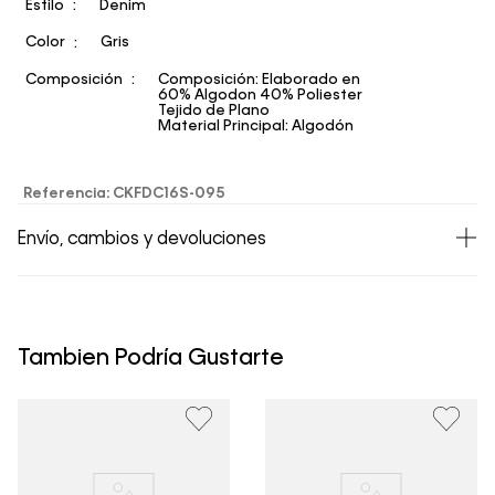
Estilo
Denim
Color
Gris
Composición
Composición: Elaborado en
60% Algodon 40% Poliester
Tejido de Plano
Material Principal: Algodón
Referencia
:
CKFDC16S-095
Envío, cambios y devoluciones
• Todos los artículos comprados en la tienda online de
Calvin Klein Colombia se pueden devolver y cambiar en
un período de 30 días calendario tras la recepción.
Tambien Podría Gustarte
• Por higiene y para garantizar el bienestar de nuestros
clientes, no aceptamos devoluciones en ropa interior y
trajes de baño..