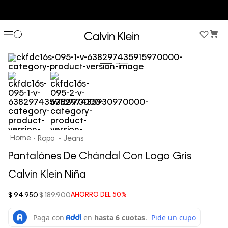
COMPRA AHORA Y PAGA DESPUÉS CON ADDI O SISTECREDITO
Ropa
Jeans
Pantalónes De Chándal Con Logo Gris
Calvin Klein Niña
$
94
.
950
$
189
.
900
AHORRO DEL
50%