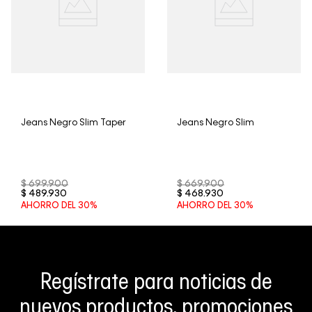
Jeans Negro Slim Taper
Jeans Negro Slim
$
699
.
900
$
669
.
900
$
489
.
930
$
468
.
930
AHORRO DEL
30%
AHORRO DEL
30%
Regístrate para noticias de
nuevos productos, promociones