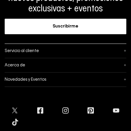
exclusivas + eventos
Suscribirme
Servicio al cliente
+
Sigue tu pedido
Acerca de
+
Mis pedidos
Acerca de Calvin Klein
Novedades y Eventos
+
Formas de pago
Política de privacidad
Hot Sale
Pedidos
Términos y condiciones
Conectar
Black Friday
Devoluciones
Crédito Addi
Cyber Lunes
Envíos
Tratamiento de Datos Personales
Mapa del sitio
Tiendas
Superintendencia de Industria y Comercio