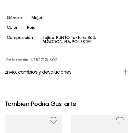
Género
Mujer
Color
Rojo
Composición
Tejido: PUNTO Textura: 86%
ALGODON 14% POLIESTER
Referencia
:
47B271G-602
Envío, cambios y devoluciones
• Todos los artículos comprados en la tienda online de
Calvin Klein Colombia se pueden devolver y cambiar en
un período de 30 días calendario tras la recepción.
Tambien Podría Gustarte
• Por higiene y para garantizar el bienestar de nuestros
clientes, no aceptamos devoluciones en ropa interior y
trajes de baño..