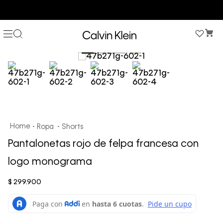
3 PANTIES X $189.900 EN ESTILOS SELECCIONADOS
Ropa
Shorts
Pantalonetas rojo de felpa francesa con
logo monograma
$
299
.
900