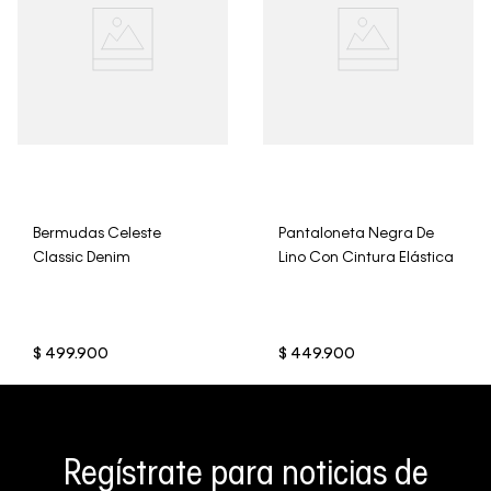
Bermudas Celeste
Pantaloneta Negra De
Classic Denim
Lino Con Cintura Elástica
$
499
.
900
$
449
.
900
Regístrate para noticias de