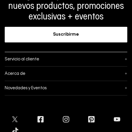
nuevos productos, promociones
exclusivas + eventos
Suscribirme
Servicio al cliente
+
Sigue tu pedido
Acerca de
+
Mis pedidos
Acerca de Calvin Klein
Novedades y Eventos
+
Formas de pago
Política de privacidad
Hot Sale
Pedidos
Términos y condiciones
Conectar
Black Friday
Devoluciones
Crédito Addi
Cyber Lunes
Envíos
Tratamiento de Datos Personales
Mapa del sitio
Tiendas