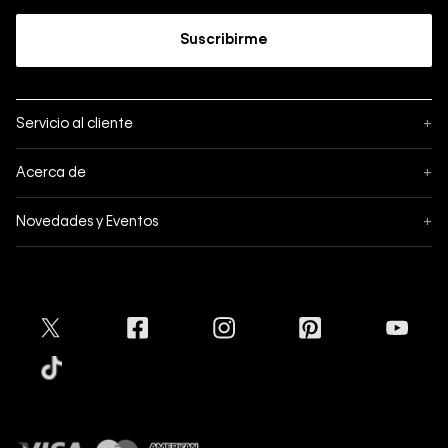
Suscribirme
Servicio al cliente
+
Sigue tu pedido
Acerca de
+
Mis pedidos
Acerca de Calvin Klein
Novedades y Eventos
+
Formas de pago
Política de privacidad
Hot Sale
Pedidos
Términos y condiciones
Conectar
Black Friday
Devoluciones
Crédito Addi
Cyber Lunes
Envíos
Tratamiento de Datos Personales
Mapa del sitio
Tiendas
Superintendencia de Industria y Comercio
Aceptamos
Protección de Marca