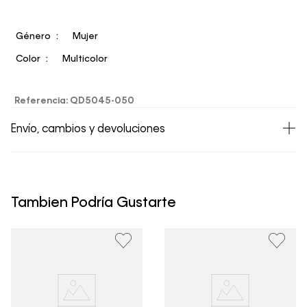
Género
Mujer
Color
Multicolor
Referencia
:
QD5045-050
Envío, cambios y devoluciones
• Todos los artículos comprados en la tienda online de
Calvin Klein Colombia se pueden devolver y cambiar en
un período de 30 días calendario tras la recepción.
Tambien Podría Gustarte
• Por higiene y para garantizar el bienestar de nuestros
clientes, no aceptamos devoluciones en ropa interior y
trajes de baño..