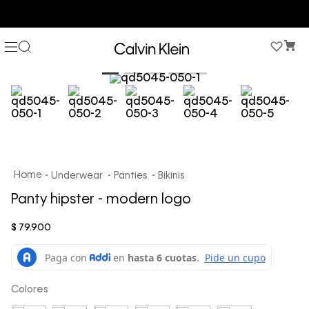
COMPRA AHORA Y PAGA DESPUÉS CON ADDI O SISTECREDITO
Underwear
Panties
Bikinis
Panty hipster - modern logo
$
79
.
900
Colores