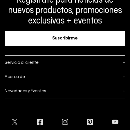
Regístrate para noticias de
nuevos productos, promociones
exclusivas + eventos
Suscribirme
Servicio al cliente
+
Sigue tu pedido
Acerca de
+
Mis pedidos
Acerca de Calvin Klein
Novedades y Eventos
+
Formas de pago
Política de privacidad
Hot Sale
Pedidos
Términos y condiciones
Conectar
Black Friday
Devoluciones
Crédito Addi
Cyber Lunes
Envíos
Tratamiento de Datos Personales