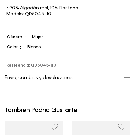
• 90% Algodón reel, 10% Elastano
Modelo: QD5045-110
Género
Mujer
Color
Blanco
Referencia
:
QD5045-110
Envío, cambios y devoluciones
• Todos los artículos comprados en la tienda online de
Calvin Klein Colombia se pueden devolver y cambiar en
un período de 30 días calendario tras la recepción.
Tambien Podría Gustarte
• Por higiene y para garantizar el bienestar de nuestros
clientes, no aceptamos devoluciones en ropa interior y
trajes de baño..