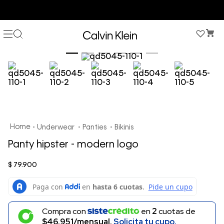
COMPRA AHORA Y PAGA DESPUÉS CON ADDI O SISTECREDITO
Underwear
Panties
Bikinis
Panty hipster - modern logo
$
79
.
900
Compra con
en
2
cuotas de
$46.951/mensual.
Solicita tu cupo.