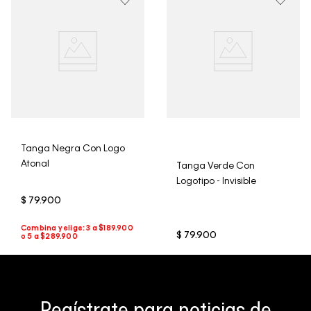
trajes de baño..
Tanga Negra Con Logo
Atonal
Tanga Verde Con
Logotipo - Invisible
$
79
.
900
$
79
.
900