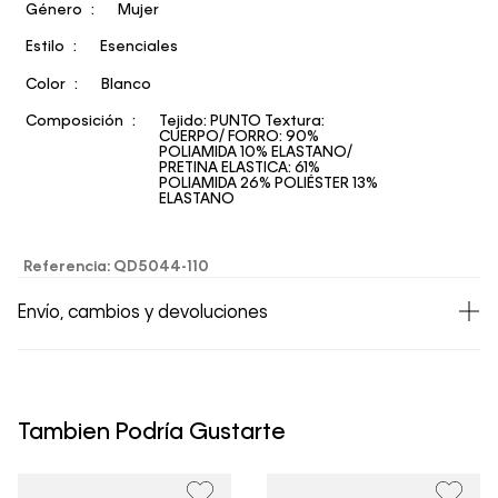
Género
Mujer
Estilo
Esenciales
Color
Blanco
Composición
Tejido: PUNTO Textura:
CUERPO/ FORRO: 90%
POLIAMIDA 10% ELASTANO/
PRETINA ELASTICA: 61%
POLIAMIDA 26% POLIÉSTER 13%
ELASTANO
Referencia
:
QD5044-110
Envío, cambios y devoluciones
• Todos los artículos comprados en la tienda online de
Calvin Klein Colombia se pueden devolver y cambiar en
un período de 30 días calendario tras la recepción.
Tambien Podría Gustarte
• Por higiene y para garantizar el bienestar de nuestros
clientes, no aceptamos devoluciones en ropa interior y