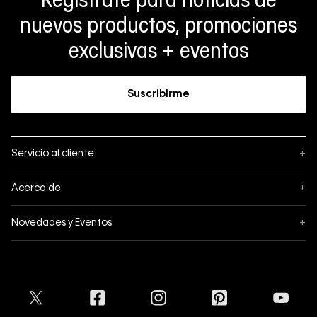
Regístrate para noticias de
nuevos productos, promociones
exclusivas + eventos
Suscribirme
Servicio al cliente
+
Sigue tu pedido
Acerca de
+
Mis pedidos
Acerca de Calvin Klein
Novedades y Eventos
+
Formas de pago
Política de privacidad
Hot Sale
Pedidos
Términos y condiciones
Conectar
Black Friday
Devoluciones
Crédito Addi
Cyber Lunes
Envíos
Tratamiento de Datos Personales