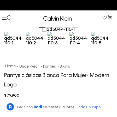
COMPRA AHORA Y PAGA DESPUÉS CON ADDI O SISTECREDITO
Underwear
Panties
Bikinis
Pantys clásicas Blanca Para Mujer- Modern
Logo
$
79
.
900