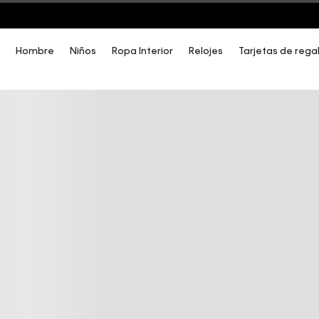
3 PANTIES X $189.900 EN ESTILOS SELECCIONADOS
Hombre
Niños
Ropa Interior
Relojes
Tarjetas de rega