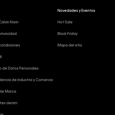
Novedades y Eventos
alvin Klein
Hot Sale
privacidad
Black Friday
condiciones
Mapa del sitio
i
o de Datos Personales
encia de Industria y Comercio
 de Marca
rtes denim
las