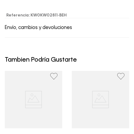
Referencia
:
KW0KW02811-BEH
Envío, cambios y devoluciones
• Todos los artículos comprados en la tienda online de
Calvin Klein Colombia se pueden devolver y cambiar en
un período de 30 días calendario tras la recepción.
Tambien Podría Gustarte
• Por higiene y para garantizar el bienestar de nuestros
clientes, no aceptamos devoluciones en ropa interior y
trajes de baño..