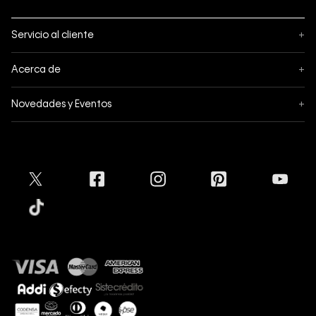
Servicio al cliente
+
Sigue tu pedido
Acerca de
+
Mis pedidos
Acerca de Calvin Klein
Novedades y Eventos
+
Formas de pago
Política de privacidad
Hot Sale
Pedidos
Términos y condiciones
Conectar
Black Friday
Devoluciones
Crédito Addi
Cyber Lunes
Envíos
Tratamiento de Datos Personales
Mapa del sitio
Tiendas
Superintendencia de Industria y Comercio
Aceptamos
Protección de Marca
Guía de tallas
Guía de cuidado Denim