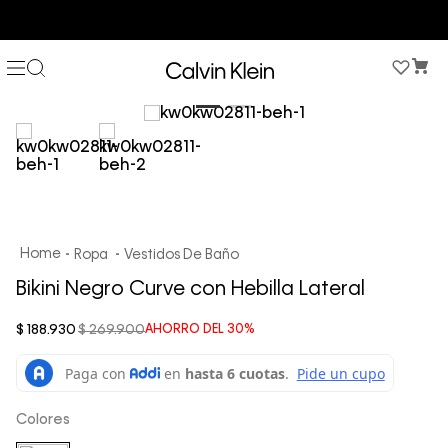
COMPRA AHORA Y PAGA DESPUÉS CON ADDI O SISTECREDITO
Ropa
Vestidos De Baño
Bikini Negro Curve con Hebilla Lateral
$
188
.
930
$
269
.
900
AHORRO DEL
30%
Colores