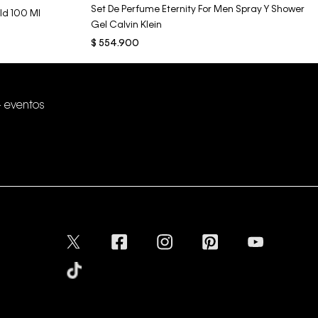
Set De Perfume Eternity For Men Spray Y Shower
ld 100 Ml
Gel Calvin Klein
$
554
.
900
+ eventos
Conectar
Aceptamos