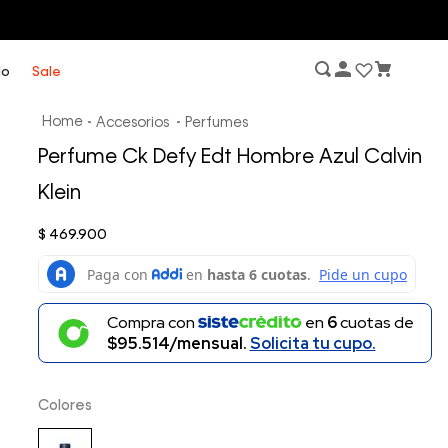
lo
Sale
Accesorios
Perfumes
Perfume Ck Defy Edt Hombre Azul Calvin
Klein
$
469
.
900
Compra con
en
6
cuotas de
$95.514/mensual.
Solicita tu cupo.
Colores