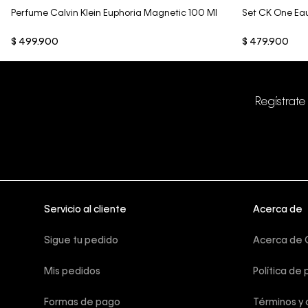
Perfume Calvin Klein Euphoria Magnetic 100 Ml
Set CK One Eau
$
499
.
900
$
479
.
900
Regístrate
Servicio al cliente
Acerca de
Sigue tu pedido
Acerca de C
Mis pedidos
Política de 
Formas de pago
Términos y 