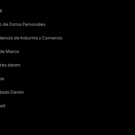
i
o de Datos Personales
encia de Industria y Comercio
 de Marca
rtes denim
las
idado Denim
dad