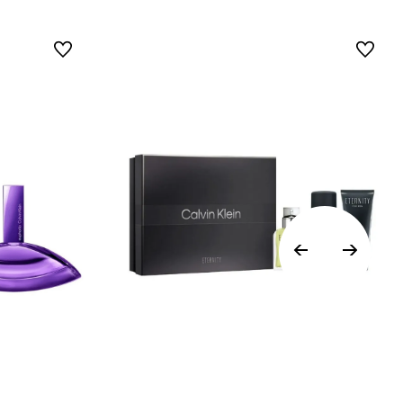
devoluciones en ropa interior y trajes de
baño..
Vista Rápida