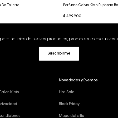
 De Toilette
Perfume Calvin Klein Euphoria Bo
$
499
.
900
 para noticias de nuevos productos, promociones exclusivas 
Suscribirme
Novedades y Eventos
alvin Klein
Hot Sale
privacidad
Black Friday
condiciones
Mapa del sitio