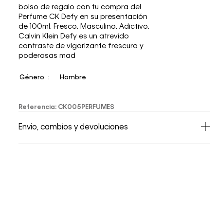
bolso de regalo con tu compra del
Perfume CK Defy en su presentación
de 100ml. Fresco. Masculino. Adictivo.
Calvin Klein Defy es un atrevido
contraste de vigorizante frescura y
poderosas mad
Género
Hombre
Referencia
:
CK005PERFUMES
Envío, cambios y devoluciones
• Todos los artículos comprados en la tienda
online de Calvin Klein Colombia se pueden
devolver y cambiar en un período de 30 días
calendario tras la recepción.
• Por higiene y para garantizar el bienestar de
nuestros clientes, no aceptamos