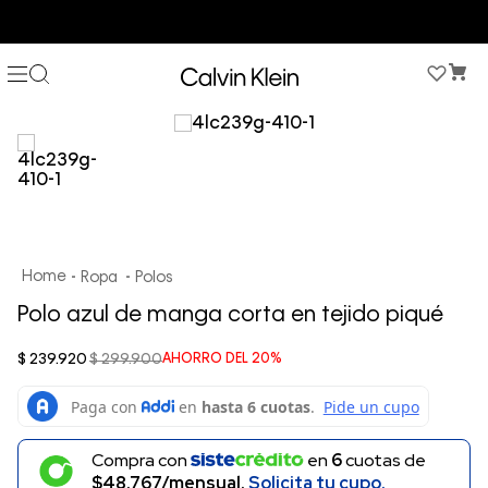
COMPRA AHORA Y PAGA DESPUÉS CON ADDI O SISTECREDITO
Ropa
Polos
Polo azul de manga corta en tejido piqué
$
239
.
920
$
299
.
900
AHORRO DEL
20%
Compra con
en
6
cuotas de
$48.767/mensual.
Solicita tu cupo.