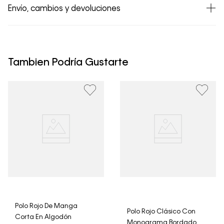
Envío, cambios y devoluciones
• Todos los artículos comprados en la tienda online de
Calvin Klein Colombia se pueden devolver y cambiar en
un período de 30 días calendario tras la recepción.
Tambien Podría Gustarte
• Por higiene y para garantizar el bienestar de nuestros
clientes, no aceptamos devoluciones en ropa interior y
trajes de baño..
Polo Rojo De Manga
Polo Rojo Clásico Con
Corta En Algodón
Monograma Bordado