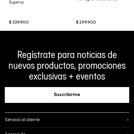
Supima
$
339
.
900
$
299
.
900
Regístrate para noticias de
nuevos productos, promociones
exclusivas + eventos
Suscribirme
Servicio al cliente
+
Sigue tu pedido