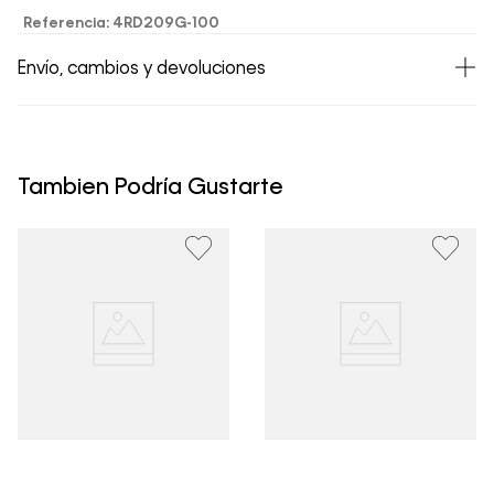
Referencia
:
4RD209G-100
Envío, cambios y devoluciones
• Todos los artículos comprados en la tienda online de
Calvin Klein Colombia se pueden devolver y cambiar en
un período de 30 días calendario tras la recepción.
Tambien Podría Gustarte
• Por higiene y para garantizar el bienestar de nuestros
clientes, no aceptamos devoluciones en ropa interior y
trajes de baño..