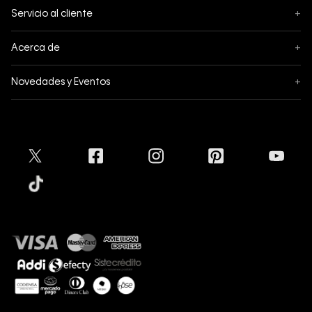
Servicio al cliente
+
Sigue tu pedido
Acerca de
+
Mis pedidos
Acerca de Calvin Klein
Novedades y Eventos
+
Formas de pago
Política de privacidad
Hot Sale
Pedidos
Términos y condiciones
Conectar
Black Friday
Devoluciones
Crédito Addi
Cyber Lunes
Envíos
Tratamiento de Datos Personales
Mapa del sitio
Tiendas
Superintendencia de Industria y Comercio
Aceptamos
Protección de Marca
Guía de tallas
Guía de cuidado Denim
Sostenibilidad