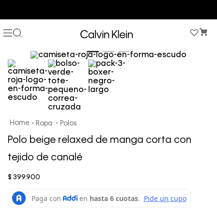
COMPRA AHORA Y PAGA DESPUÉS CON ADDI O SISTECREDITO
Ropa
Polos
Polo beige relaxed de manga corta con
tejido de canalé
$
399
.
900