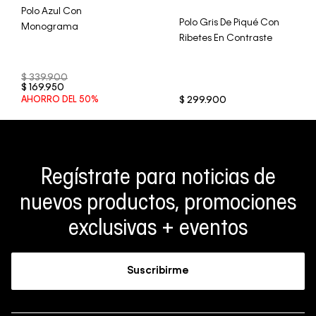
Polo Azul Con
Polo Gris De Piqué Con
Monograma
Ribetes En Contraste
$
339
.
900
$
169
.
950
AHORRO DEL
50%
$
299
.
900
Regístrate para noticias de
nuevos productos, promociones
exclusivas + eventos
Suscribirme