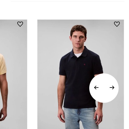
• Todos los artículos comprados en la tienda
online de Calvin Klein Colombia se pueden
devolver y cambiar en un período de 30 días
calendario tras la recepción.
• Por higiene y para garantizar el bienestar de
nuestros clientes, no aceptamos
devoluciones en ropa interior y trajes de
baño..
Vista Rápida