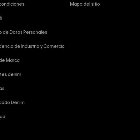
condiciones
Mapa del sitio
i
o de Datos Personales
encia de Industria y Comercio
 de Marca
rtes denim
las
idado Denim
dad