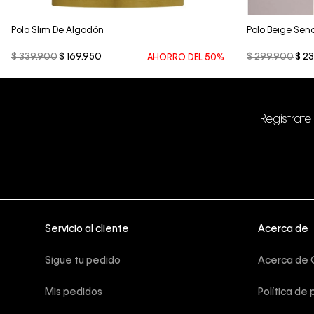
Polo Slim De Algodón
Polo Beige Sen
$
339
.
900
$
169
.
950
$
299
.
900
$
23
AHORRO DEL
50%
Regístrate
Servicio al cliente
Acerca de
Sigue tu pedido
Acerca de C
Mis pedidos
Política de 