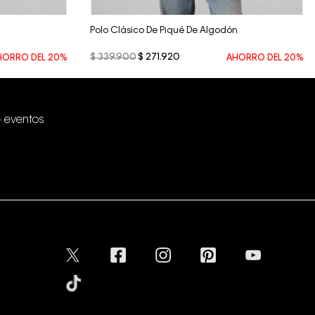
Polo Clásico De Piqué De Algodón
$
339
.
900
$
271
.
920
HORRO DEL
20%
AHORRO DEL
20%
+ eventos
Conectar
Aceptamos