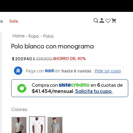
lo
Sale
Ropa
Polos
Polo blanco con monograma
$
203
.
940
$
339
.
900
AHORRO DEL
40%
Compra con
en
6
cuotas de
$41.454/mensual.
Solicita tu cupo.
Colores