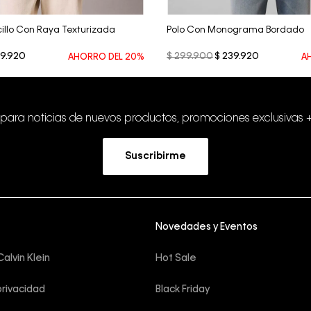
cillo Con Raya Texturizada
Polo Con Monograma Bordado
9
.
920
$
299
.
900
$
239
.
920
AHORRO DEL
20%
A
 para noticias de nuevos productos, promociones exclusivas 
Suscribirme
Novedades y Eventos
alvin Klein
Hot Sale
privacidad
Black Friday