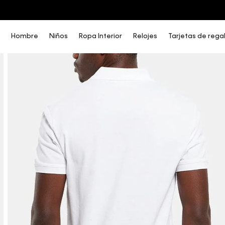
COMPRA AHORA Y PAGA DESPUÉS CON ADDI O SISTECREDITO
Hombre
Niños
Ropa Interior
Relojes
Tarjetas de rega