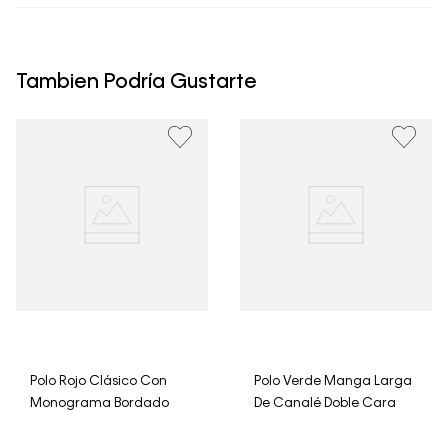
• Todos los artículos comprados en la tienda online de
Calvin Klein Colombia se pueden devolver y cambiar en
un período de 30 días calendario tras la recepción.
Tambien Podría Gustarte
• Por higiene y para garantizar el bienestar de nuestros
clientes, no aceptamos devoluciones en ropa interior y
trajes de baño..
Polo Rojo Clásico Con
Polo Verde Manga Larga
Monograma Bordado
De Canalé Doble Cara