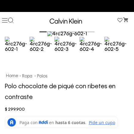
COMPRA AHORA Y PAGA DESPUÉS CON ADDI O SISTECREDITO
Ropa
Polos
Polo chocolate de piqué con ribetes en
contraste
$
299
.
900