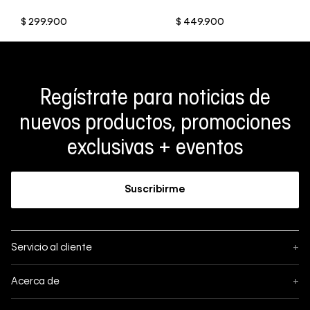
$
299
.
900
$
449
.
900
Regístrate para noticias de
nuevos productos, promociones
exclusivas + eventos
Suscribirme
Servicio al cliente
+
Sigue tu pedido
Acerca de
+
Mis pedidos
Acerca de Calvin Klein