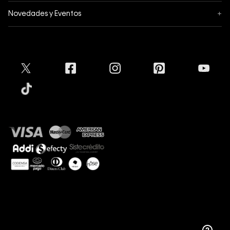
Mis pedidos
Acerca de Calvin Klein
Novedades y Eventos
+
Formas de pago
Política de privacidad
Hot Sale
Pedidos
Términos y condiciones
Conectar
Black Friday
Devoluciones
Crédito Addi
Cyber Lunes
Envíos
Tratamiento de Datos Personales
Mapa del sitio
Tiendas
Superintendencia de Industria y Comercio
Aceptamos
Protección de Marca
Guía de tallas
Guía de cuidado Denim
Sostenibilidad
Calvin Klein
Copyright © 2025 Calvin Klein Colombia ®. Todos