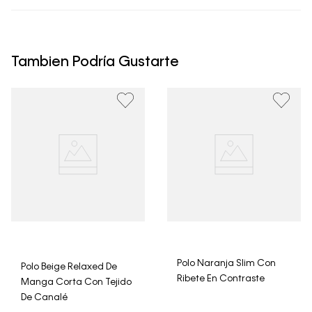
• Todos los artículos comprados en la tienda online de
Calvin Klein Colombia se pueden devolver y cambiar en
un período de 30 días calendario tras la recepción.
Tambien Podría Gustarte
• Por higiene y para garantizar el bienestar de nuestros
clientes, no aceptamos devoluciones en ropa interior y
trajes de baño..
Polo Naranja Slim Con
Polo Beige Relaxed De
Ribete En Contraste
Manga Corta Con Tejido
De Canalé