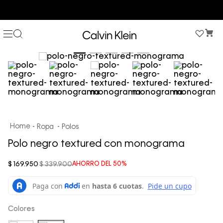
COMPRA AHORA Y PAGA DESPUÉS CON ADDI O SISTECREDITO
Ropa
Polos
Polo negro textured con monograma
$
169
.
950
$
339
.
900
AHORRO DEL
50%
Colores