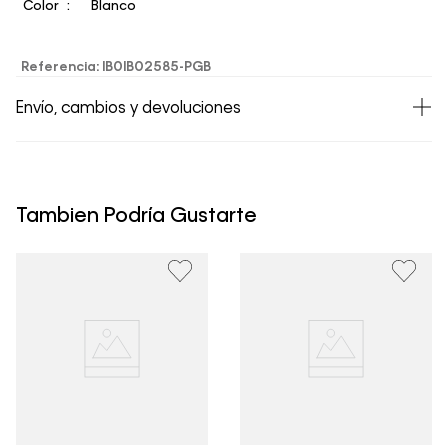
Color
Blanco
Referencia
:
IB0IB02585-PGB
Envío, cambios y devoluciones
• Todos los artículos comprados en la tienda online de
Calvin Klein Colombia se pueden devolver y cambiar en
un período de 30 días calendario tras la recepción.
Tambien Podría Gustarte
• Por higiene y para garantizar el bienestar de nuestros
clientes, no aceptamos devoluciones en ropa interior y
trajes de baño..