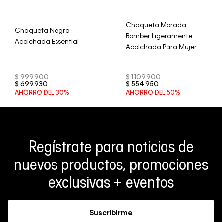
Chaqueta Morada
Chaqueta Negra
Bomber Ligeramente
Acolchada Essential
Acolchada Para Mujer
$
999
.
900
$
1
.
109
.
900
$
699
.
930
$
554
.
950
AHORRO DEL
30%
AHORRO DEL
50%
Regístrate para noticias de
nuevos productos, promociones
exclusivas + eventos
Suscribirme