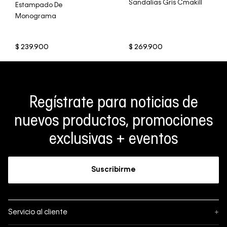
Sandalias Gris Cmakill
Estampado De
Monograma
$
239
.
900
$
269
.
900
Regístrate para noticias de
nuevos productos, promociones
exclusivas + eventos
Suscribirme
Servicio al cliente
+