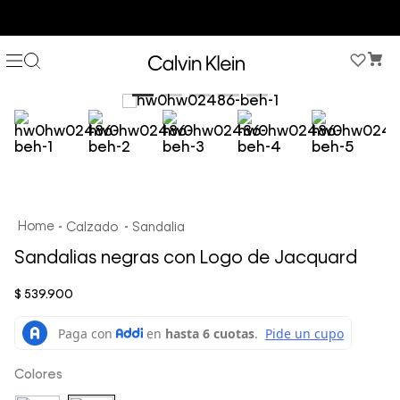
COMPRA AHORA Y PAGA DESPUÉS CON ADDI O SISTECREDITO
Calzado
Sandalia
Sandalias negras con Logo de Jacquard
$
539
.
900
Colores