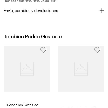
Referencia
:
HW0HW02486-BEH
Envío, cambios y devoluciones
• Todos los artículos comprados en la tienda online de
Calvin Klein Colombia se pueden devolver y cambiar en
un período de 30 días calendario tras la recepción.
Tambien Podría Gustarte
• Por higiene y para garantizar el bienestar de nuestros
clientes, no aceptamos devoluciones en ropa interior y
trajes de baño..
Sandalias Café Con