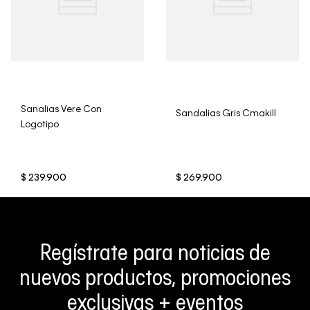
Sanalias Vere Con
Sandalias Gris Cmakill
Logotipo
$
239
.
900
$
269
.
900
Regístrate para noticias de
nuevos productos, promociones
exclusivas + eventos