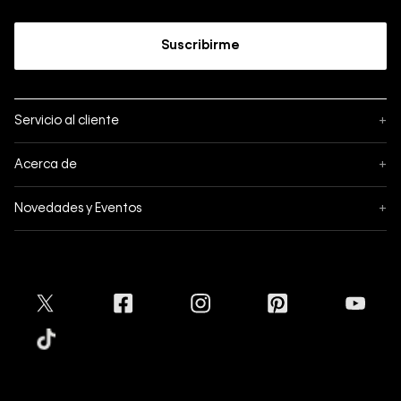
Suscribirme
Servicio al cliente
+
Sigue tu pedido
Acerca de
+
Mis pedidos
Acerca de Calvin Klein
Novedades y Eventos
+
Formas de pago
Política de privacidad
Hot Sale
Pedidos
Términos y condiciones
Conectar
Black Friday
Devoluciones
Crédito Addi
Cyber Lunes
Envíos
Tratamiento de Datos Personales
Mapa del sitio
Tiendas
Superintendencia de Industria y Comercio
Aceptamos
Protección de Marca