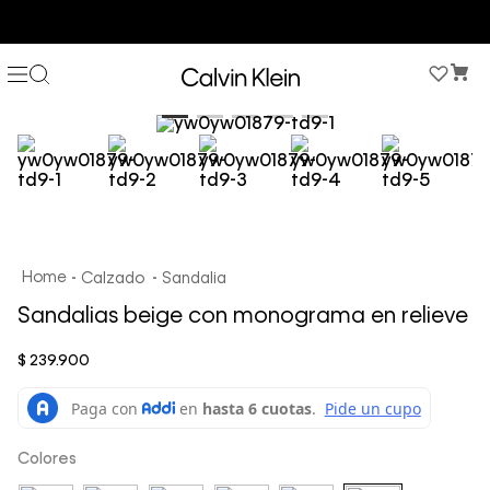
COMPRA AHORA Y PAGA DESPUÉS CON ADDI O SISTECREDITO
Calzado
Sandalia
Sandalias beige con monograma en relieve
$
239
.
900
Colores