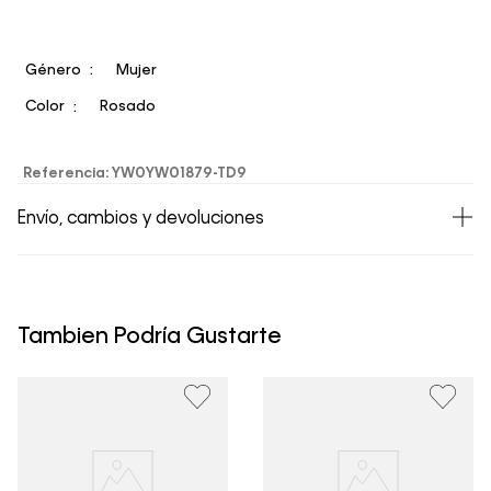
Género
Mujer
Color
Rosado
Referencia
:
YW0YW01879-TD9
Envío, cambios y devoluciones
• Todos los artículos comprados en la tienda online de
Calvin Klein Colombia se pueden devolver y cambiar en
un período de 30 días calendario tras la recepción.
Tambien Podría Gustarte
• Por higiene y para garantizar el bienestar de nuestros
clientes, no aceptamos devoluciones en ropa interior y
trajes de baño..