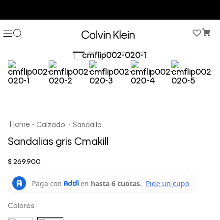
COMPRA AHORA Y PAGA DESPUÉS CON ADDI O SISTECREDITO
Calzado
Sandalia
Sandalias gris Cmakill
$
269
.
900
Colores