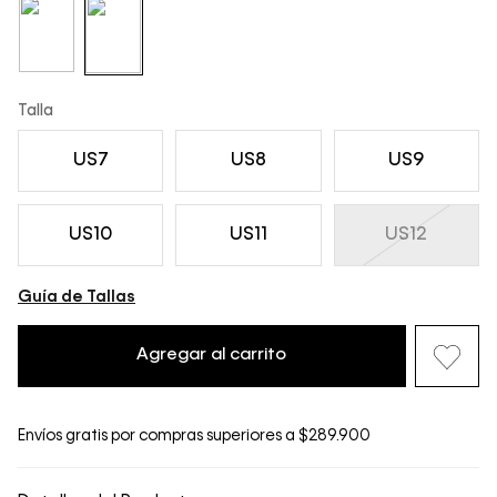
Talla
US7
US8
US9
US10
US11
US12
Guía de Tallas
Agregar al carrito
Envíos gratis por compras superiores a $289.900