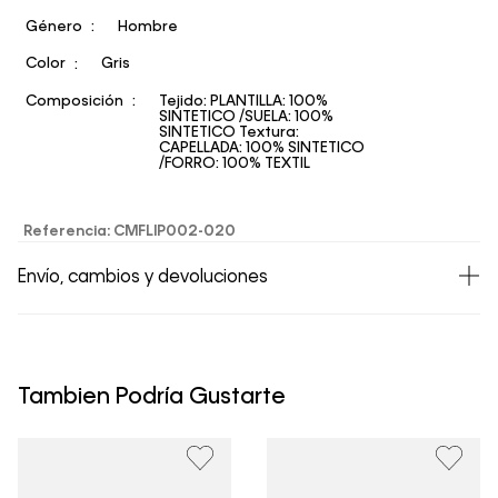
Género
Hombre
Color
Gris
Composición
Tejido: PLANTILLA: 100%
SINTETICO /SUELA: 100%
SINTETICO Textura:
CAPELLADA: 100% SINTETICO
/FORRO: 100% TEXTIL
Referencia
:
CMFLIP002-020
Envío, cambios y devoluciones
• Todos los artículos comprados en la tienda online de
Calvin Klein Colombia se pueden devolver y cambiar en
un período de 30 días calendario tras la recepción.
Tambien Podría Gustarte
• Por higiene y para garantizar el bienestar de nuestros
clientes, no aceptamos devoluciones en ropa interior y
trajes de baño..