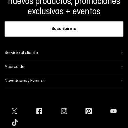
nuevos productos, promociones
exclusivas + eventos
Suscribirme
Servicio al cliente
+
Sigue tu pedido
Acerca de
+
Mis pedidos
Acerca de Calvin Klein
Novedades y Eventos
+
Formas de pago
Política de privacidad
Hot Sale
Pedidos
Términos y condiciones
Conectar
Black Friday
Devoluciones
Crédito Addi
Cyber Lunes
Envíos
Tratamiento de Datos Personales
Mapa del sitio
Tiendas
Superintendencia de Industria y Comercio