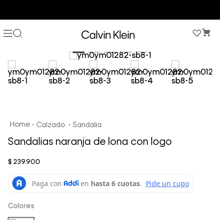
3 PANTIES X $189.900 EN ESTILOS SELECCIONADOS
Calzado
Sandalia
Sandalias naranja de lona con logo
$
239
.
900
Colores