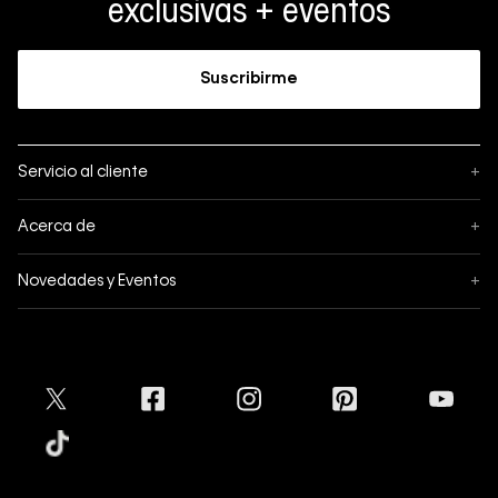
exclusivas + eventos
Suscribirme
Servicio al cliente
+
Sigue tu pedido
Acerca de
+
Mis pedidos
Acerca de Calvin Klein
Novedades y Eventos
+
Formas de pago
Política de privacidad
Hot Sale
Pedidos
Términos y condiciones
Conectar
Black Friday
Devoluciones
Crédito Addi
Cyber Lunes
Envíos
Tratamiento de Datos Personales
Mapa del sitio
Tiendas
Superintendencia de Industria y Comercio
Aceptamos