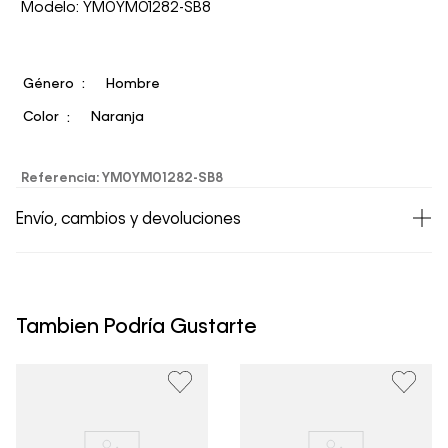
Modelo: YM0YM01282-SB8
Género
Hombre
Color
Naranja
Referencia
:
YM0YM01282-SB8
Envío, cambios y devoluciones
• Todos los artículos comprados en la tienda online de
Calvin Klein Colombia se pueden devolver y cambiar en
un período de 30 días calendario tras la recepción.
Tambien Podría Gustarte
• Por higiene y para garantizar el bienestar de nuestros
clientes, no aceptamos devoluciones en ropa interior y
trajes de baño..