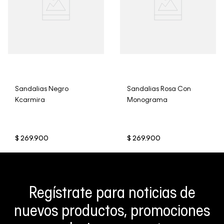
Sandalias Negro
Sandalias Rosa Con
Kcarmira
Monograma
$
269
.
900
$
269
.
900
Regístrate para noticias de
nuevos productos, promociones