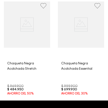
• Por higiene y para garantizar el bienestar de nuestros
clientes, no aceptamos devoluciones en ropa interior y
trajes de baño..
Chaqueta Negra
Chaqueta Negra
Acolchada Stretch
Acolchada Essential
$
969
.
900
$
999
.
900
$
484
.
950
$
699
.
930
AHORRO DEL
50%
AHORRO DEL
30%