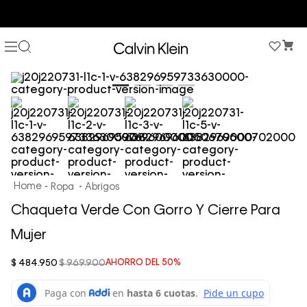
COMPRA AHORA Y PAGA DESPUÉS CON ADDI O SISTECREDITO
Ropa
Abrigos
Chaqueta Verde Con Gorro Y Cierre Para
Mujer
$
484
.
950
$
969
.
900
AHORRO DEL
50%