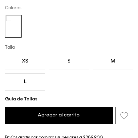
Colores
Talla
XS
S
M
L
Guía de Tallas
Agregar al carrito
Envíos gratis por compras superiores a $289.900