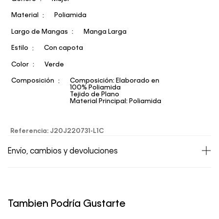
Material
Poliamida
Largo de Mangas
Manga Larga
Estilo
Con capota
Color
Verde
Composición
Composición: Elaborado en
100% Poliamida
Tejido de Plano
Material Principal: Poliamida
Referencia
:
J20J220731-L1C
Envío, cambios y devoluciones
• Todos los artículos comprados en la tienda online de
Calvin Klein Colombia se pueden devolver y cambiar en
un período de 30 días calendario tras la recepción.
Tambien Podría Gustarte