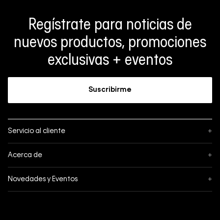
Regístrate para noticias de
nuevos productos, promociones
exclusivas + eventos
Suscribirme
Servicio al cliente
+
Sigue tu pedido
Acerca de
+
Mis pedidos
Acerca de Calvin Klein
Novedades y Eventos
+
Formas de pago
Política de privacidad
Hot Sale
Pedidos
Términos y condiciones
Conectar
Black Friday
Devoluciones