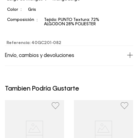
Color
Gris
Composición
Tejido: PUNTO Textura: 72%
ALGODON 28% POLIESTER
Referencia
:
40GC201-082
Envío, cambios y devoluciones
• Todos los artículos comprados en la tienda online de
Calvin Klein Colombia se pueden devolver y cambiar en
un período de 30 días calendario tras la recepción.
Tambien Podría Gustarte
• Por higiene y para garantizar el bienestar de nuestros
clientes, no aceptamos devoluciones en ropa interior y
trajes de baño..