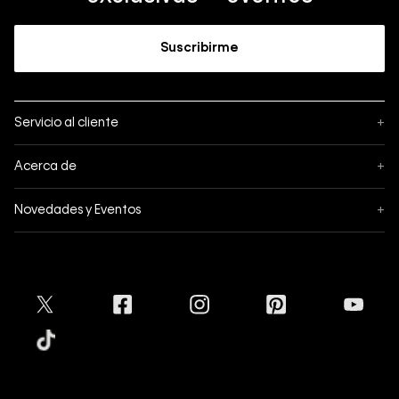
Suscribirme
Servicio al cliente
+
Sigue tu pedido
Acerca de
+
Mis pedidos
Acerca de Calvin Klein
Novedades y Eventos
+
Formas de pago
Política de privacidad
Hot Sale
Pedidos
Términos y condiciones
Conectar
Black Friday
Devoluciones
Crédito Addi
Cyber Lunes
Envíos
Tratamiento de Datos Personales
Mapa del sitio
Tiendas
Superintendencia de Industria y Comercio
Aceptamos
Protección de Marca