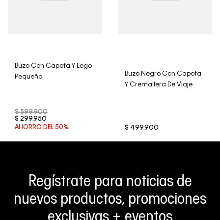
Buzo Con Capota Y Logo
Buzo Negro Con Capota
Pequeño
Y Cremallera De Viaje
$
599
.
900
$
299
.
950
AHORRO DEL
50%
$
499
.
900
Regístrate para noticias de
nuevos productos, promociones
exclusivas + eventos