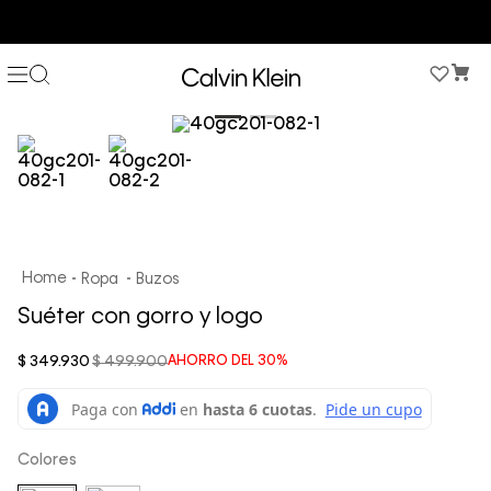
COMPRA AHORA Y PAGA DESPUÉS CON ADDI O SISTECREDITO
Ropa
Buzos
Suéter con gorro y logo
$
349
.
930
$
499
.
900
AHORRO DEL
30%
Colores