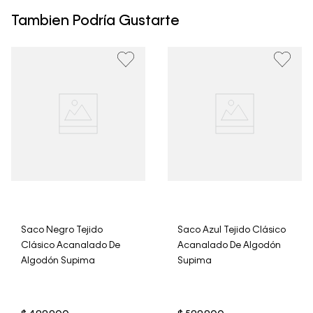
Calvin Klein Colombia se pueden devolver y cambiar en
un período de 30 días calendario tras la recepción.
Tambien Podría Gustarte
• Por higiene y para garantizar el bienestar de nuestros
clientes, no aceptamos devoluciones en ropa interior y
trajes de baño..
Saco Negro Tejido
Saco Azul Tejido Clásico
Clásico Acanalado De
Acanalado De Algodón
Algodón Supima
Supima