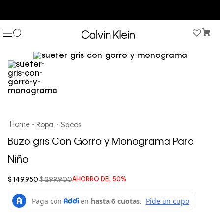
COMPRA AHORA Y PAGA DESPUÉS CON ADDI O SISTECREDITO
Ropa
Sacos
Buzo gris Con Gorro y Monograma Para
Niño
$
149
.
950
$
299
.
900
AHORRO DEL
50%