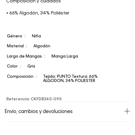
Composición y cuidados
• 66% Algodón, 34% Poliéster
Género
Niña
Material
Algodón
Largo de Mangas
Manga Larga
Color
Gris
Composición
Tejido: PUNTO Textura: 66%
ALGODON, 34% POLIESTER
Referencia
:
CKFDB34S-095
Envío, cambios y devoluciones
• Todos los artículos comprados en la tienda online de