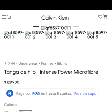
COMPRA AHORA Y PAGA DESPUÉS CON ADDI O SISTECREDITO
Underwear
Panties
Bikinis
Tanga de hilo - Intense Power Microfibre
$
129
.
900
Colores