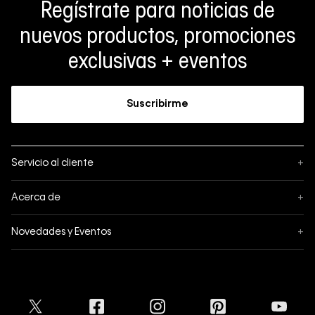
Regístrate para noticias de
nuevos productos, promociones
exclusivas + eventos
Suscribirme
Servicio al cliente
+
Sigue tu pedido
Acerca de
+
Mis pedidos
Acerca de Calvin Klein
Novedades y Eventos
+
Formas de pago
Política de privacidad
Hot Sale
Pedidos
Términos y condiciones
Conectar
Black Friday
Devoluciones
Crédito Addi
Cyber Lunes
Envíos