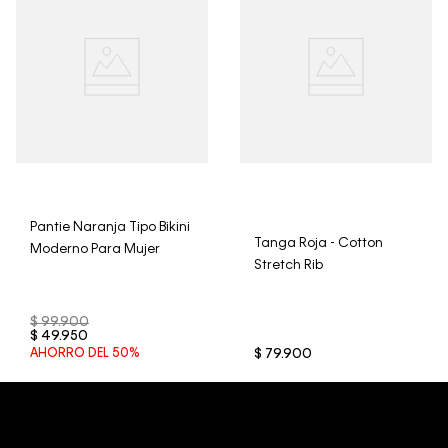
trajes de baño..
Pantie Naranja Tipo Bikini
Tanga Roja - Cotton
Moderno Para Mujer
Stretch Rib
$
99
.
900
$
49
.
950
AHORRO DEL
50%
$
79
.
900