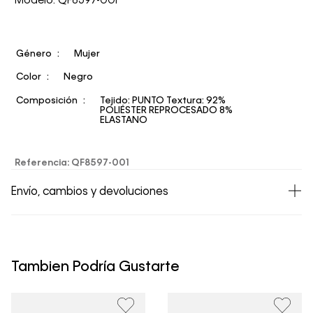
Modelo: QF8597-001
Género
Mujer
Color
Negro
Composición
Tejido: PUNTO Textura: 92%
POLIÉSTER REPROCESADO 8%
ELASTANO
Referencia
:
QF8597-001
Envío, cambios y devoluciones
• Todos los artículos comprados en la tienda online de
Calvin Klein Colombia se pueden devolver y cambiar en
un período de 30 días calendario tras la recepción.
Tambien Podría Gustarte
• Por higiene y para garantizar el bienestar de nuestros
clientes, no aceptamos devoluciones en ropa interior y