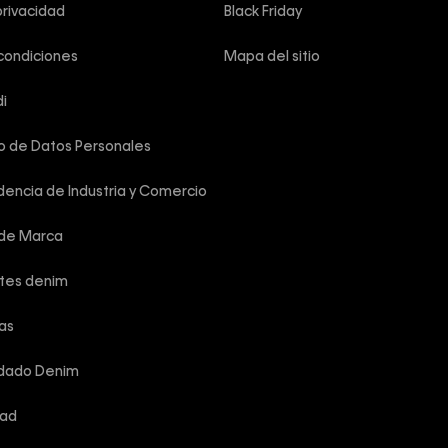
privacidad
Black Friday
condiciones
Mapa del sitio
i
o de Datos Personales
encia de Industria y Comercio
 de Marca
rtes denim
las
idado Denim
dad