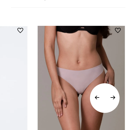
• Todos los artículos comprados en la tienda
online de Calvin Klein Colombia se pueden
devolver y cambiar en un período de 30 días
calendario tras la recepción.
• Por higiene y para garantizar el bienestar de
nuestros clientes, no aceptamos
devoluciones en ropa interior y trajes de
baño..
Vista Rápida