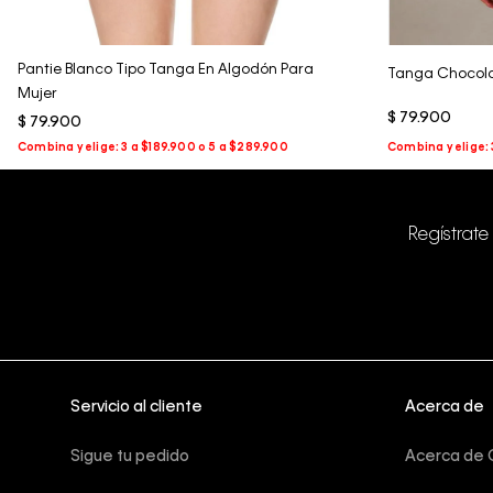
Pantie Blanco Tipo Tanga En Algodón Para
Tanga Chocola
Mujer
$
79
.
900
$
79
.
900
Regístrate
Servicio al cliente
Acerca de
Sigue tu pedido
Acerca de C