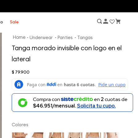
lo
Sale
Underwear
Panties
Tangas
Tanga morado invisible con logo en el
lateral
$
79
.
900
Compra con
en
2
cuotas de
$46.951/mensual.
Solicita tu cupo.
Colores