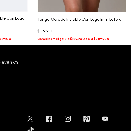
sible Con Logo
Tanga Morado Invisible Con Logo En El Lateral
$
79
.
900
+ eventos
Conectar