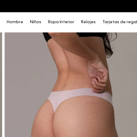
COMPRA AHORA Y PAGA DESPUÉS CON ADDI O SISTECREDITO
Hombre
Niños
Ropa Interior
Relojes
Tarjetas de rega