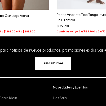
Pantie Vinotinto Tipo Tanga Invi
te Con Logo Atonal
En El Lateral
$
79
.
900
 para noticias de nuevos productos, promociones exclusivas 
Suscribirme
Novedades y Eventos
alvin Klein
Hot Sale