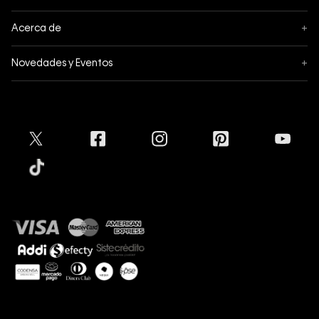
Sigue tu pedido
Acerca de
+
Mis pedidos
Acerca de Calvin Klein
Novedades y Eventos
+
Formas de pago
Política de privacidad
Hot Sale
Pedidos
Términos y condiciones
Conectar
Black Friday
Devoluciones
Crédito Addi
Cyber Lunes
Envíos
Tratamiento de Datos Personales
Mapa del sitio
Tiendas
Superintendencia de Industria y Comercio
Aceptamos
Protección de Marca
Guía de tallas
Guía de cuidado Denim
Sostenibilidad
Calvin Klein