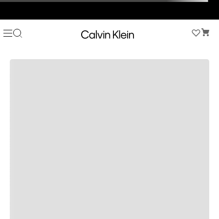
3 PANTIES X $189.900 EN ESTILOS SELECCIONADOS