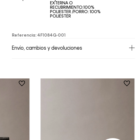
EXTERNA O
RECUBRIMIENTO:100%
POLIESTER /FORRO: 100%
POLIESTER
Referencia
:
4F1084G-001
Envío, cambios y devoluciones
• Todos los artículos comprados en la tienda
online de Calvin Klein Colombia se pueden
devolver y cambiar en un período de 30 días
calendario tras la recepción.
• Por higiene y para garantizar el bienestar de
nuestros clientes, no aceptamos
devoluciones en ropa interior y trajes de
baño..