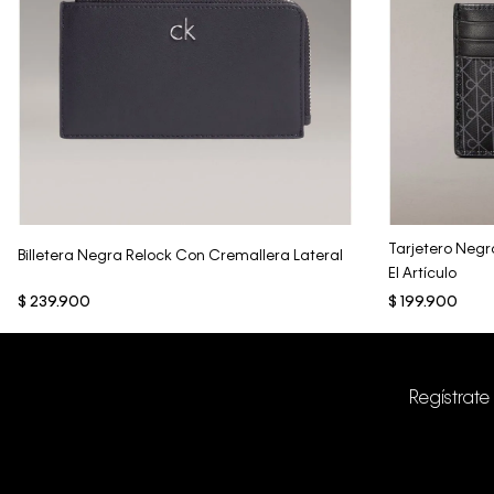
Vista Rápida
Tarjetero Neg
Billetera Negra Relock Con Cremallera Lateral
El Artículo
$
239
.
900
$
199
.
900
Regístrate