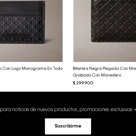
Vista Rápida
Vista Rápida
ro Con Logo Monograma En Todo
Billetera Negra Plegada Con 
Grabado Con Monedero
$
299
.
900
 para noticias de nuevos productos, promociones exclusivas 
Suscribirme