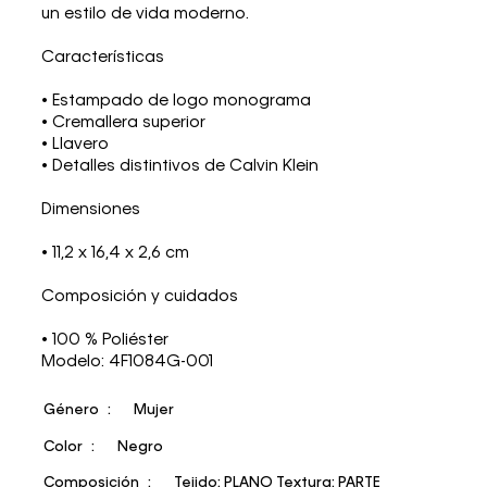
un estilo de vida moderno.
Características
• Estampado de logo monograma
• Cremallera superior
• Llavero
• Detalles distintivos de Calvin Klein
Dimensiones
• 11,2 x 16,4 x 2,6 cm
Composición y cuidados
• 100 % Poliéster
Modelo: 4F1084G-001
Género
Mujer
Color
Negro
Composición
Tejido: PLANO Textura: PARTE