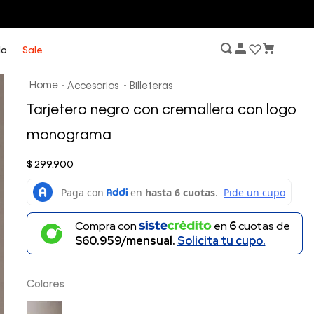
lo
Sale
Accesorios
Billeteras
Tarjetero negro con cremallera con logo
monograma
$
299
.
900
Compra con
en
6
cuotas de
$60.959/mensual.
Solicita tu cupo.
Colores