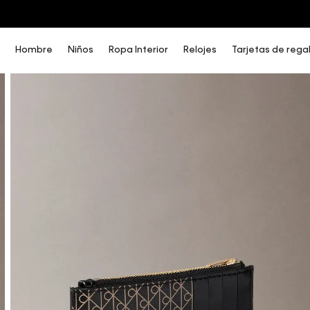
COMPRA AHORA Y PAGA DESPUÉS CON ADDI O SISTECREDITO
Hombre
Niños
Ropa Interior
Relojes
Tarjetas de rega