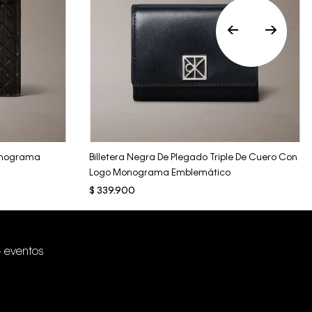
Vista Rápida
Monograma
Billetera Negra De Plegado Triple De Cuero Con
Logo Monograma Emblemático
$
339
.
900
+ eventos