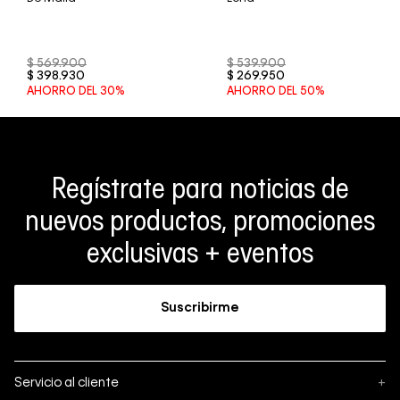
$
569
.
900
$
539
.
900
$
398
.
930
$
269
.
950
AHORRO DEL
30%
AHORRO DEL
50%
Regístrate para noticias de
nuevos productos, promociones
exclusivas + eventos
Suscribirme
Servicio al cliente
+