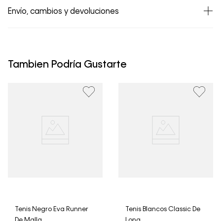
Envío, cambios y devoluciones
• Todos los artículos comprados en la tienda online de
Calvin Klein Colombia se pueden devolver y cambiar en
un período de 30 días calendario tras la recepción.
Tambien Podría Gustarte
• Por higiene y para garantizar el bienestar de nuestros
clientes, no aceptamos devoluciones en ropa interior y
trajes de baño..
Tenis Negro Eva Runner
Tenis Blancos Classic De
De Malla
Lona