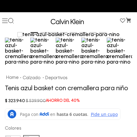
3 PANTIES X $189.900 EN ESTILOS SELECCIONADOS
Calzado
Deportivos
Tenis azul basket con cremallera para niño
$
323
.
940
$
539
.
900
AHORRO DEL
40%
Colores