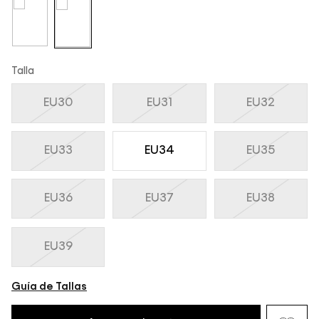
Talla
EU30
EU31
EU32
EU33
EU34
EU35
EU36
EU37
EU38
EU39
Guía de Tallas