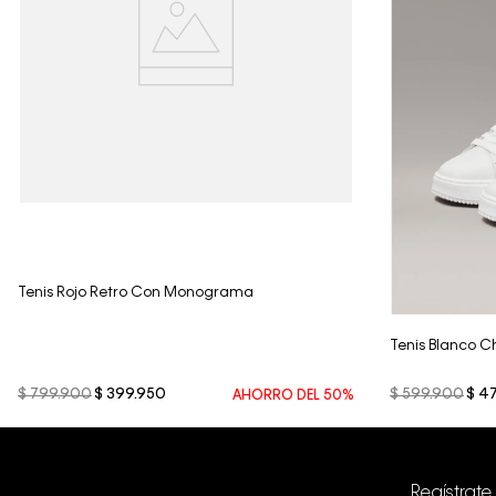
Vista Rápida
Tenis Rojo Retro Con Monograma
Tenis Blanco 
$
799
.
900
$
399
.
950
$
599
.
900
$
4
AHORRO DEL
50%
Regístrate