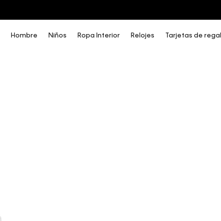
COMPRA AHORA Y PAGA DESPUÉS CON ADDI O SISTECREDITO
Hombre
Niños
Ropa Interior
Relojes
Tarjetas de rega