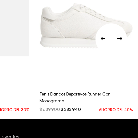
baño..
Vista Rápida
a
Tenis Blancos Deportivos Runner Con
Monograma
$
639
.
900
$
383
.
940
HORRO DEL
30%
AHORRO DEL
40%
+ eventos