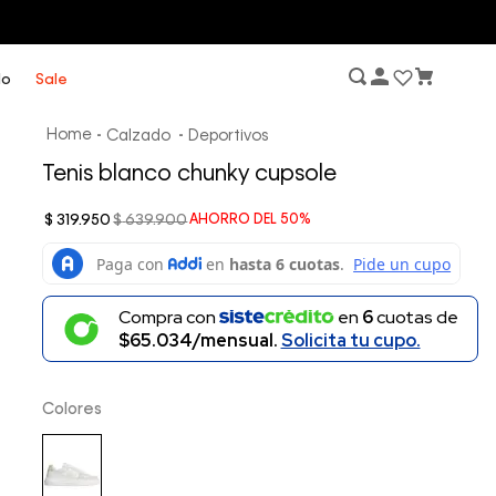
lo
Sale
Calzado
Deportivos
Tenis blanco chunky cupsole
$
319
.
950
$
639
.
900
AHORRO DEL
50%
Compra con
en
6
cuotas de
$65.034/mensual.
Solicita tu cupo.
Colores