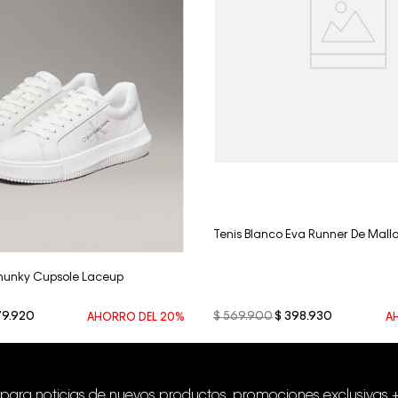
Vista Rápida
Vista Rápida
Tenis Blanco Eva Runner De Mall
Chunky Cupsole Laceup
79
.
920
$
569
.
900
$
398
.
930
AHORRO DEL
20%
A
 para noticias de nuevos productos, promociones exclusivas 