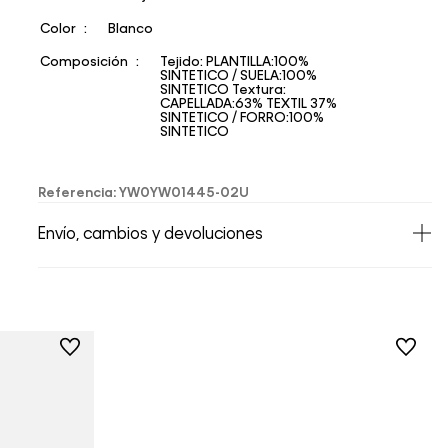
Color
Blanco
Composición
Tejido: PLANTILLA:100%
SINTETICO / SUELA:100%
SINTETICO Textura:
CAPELLADA:63% TEXTIL 37%
SINTETICO / FORRO:100%
SINTETICO
Referencia
:
YW0YW01445-02U
Envío, cambios y devoluciones
• Todos los artículos comprados en la tienda
online de Calvin Klein Colombia se pueden
devolver y cambiar en un período de 30 días
calendario tras la recepción.
• Por higiene y para garantizar el bienestar de
nuestros clientes, no aceptamos
devoluciones en ropa interior y trajes de