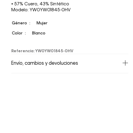
• 57% Cuero, 43% Sintético
Modelo: YW0YW01845-0HV
Género
Mujer
Color
Blanco
Referencia
:
YW0YW01845-0HV
Envío, cambios y devoluciones
• Todos los artículos comprados en la tienda
online de Calvin Klein Colombia se pueden
devolver y cambiar en un período de 30 días
calendario tras la recepción.
• Por higiene y para garantizar el bienestar de
nuestros clientes, no aceptamos
devoluciones en ropa interior y trajes de
baño..