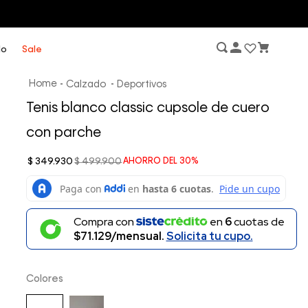
lo
Sale
Calzado
Deportivos
Tenis blanco classic cupsole de cuero
con parche
$
349
.
930
$
499
.
900
AHORRO DEL
30%
Compra con
en
6
cuotas de
$71.129/mensual.
Solicita tu cupo.
Colores