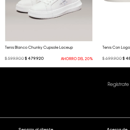
Vista Rápida
Tenis Blanco Chunky Cupsole Laceup
Tenis Con Logo
$
599
.
900
$
479
.
920
$
699
.
900
$
4
AHORRO DEL
20%
Regístrate