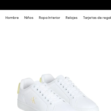
COMPRA AHORA Y PAGA DESPUÉS CON ADDI O SISTECREDITO
Hombre
Niños
Ropa Interior
Relojes
Tarjetas de rega