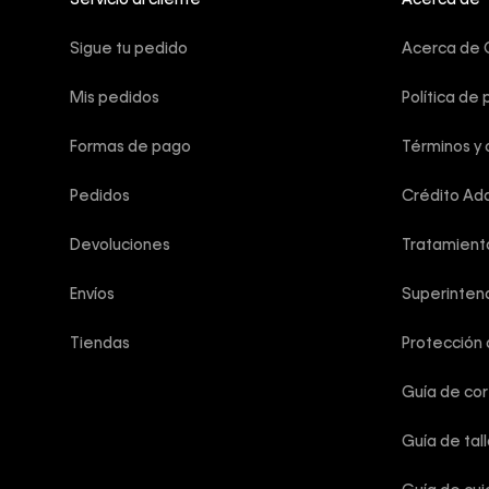
Servicio al cliente
Acerca de
Sigue tu pedido
Acerca de C
Mis pedidos
Política de 
Formas de pago
Términos y 
Pedidos
Crédito Add
Devoluciones
Tratamient
Envíos
Superintend
Tiendas
Protección
Guía de co
Guía de tal