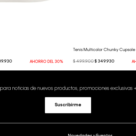
Vista Rápida
Vista Rápida
Tenis Multicolor Chunky Cupsol
89
.
930
$
499
.
900
$
349
.
930
AHORRO DEL
30%
A
 para noticias de nuevos productos, promociones exclusivas 
Suscribirme