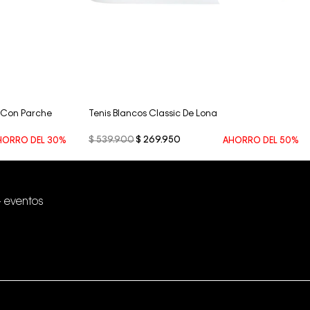
Vista Rápida
e Con Parche
Tenis Blancos Classic De Lona
$
539
.
900
$
269
.
950
HORRO DEL
30%
AHORRO DEL
50%
+ eventos
Conectar