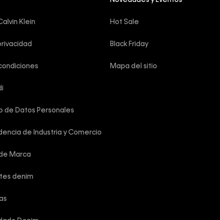
Novedades y Eventos
alvin Klein
Hot Sale
privacidad
Black Friday
condiciones
Mapa del sitio
i
o de Datos Personales
encia de Industria y Comercio
 de Marca
rtes denim
las