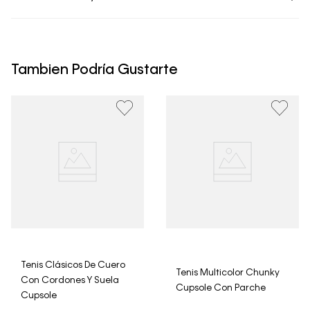
• Todos los artículos comprados en la tienda online de
Calvin Klein Colombia se pueden devolver y cambiar en
un período de 30 días calendario tras la recepción.
Tambien Podría Gustarte
• Por higiene y para garantizar el bienestar de nuestros
clientes, no aceptamos devoluciones en ropa interior y
trajes de baño..
Tenis Clásicos De Cuero
Tenis Multicolor Chunky
Con Cordones Y Suela
Cupsole Con Parche
Cupsole