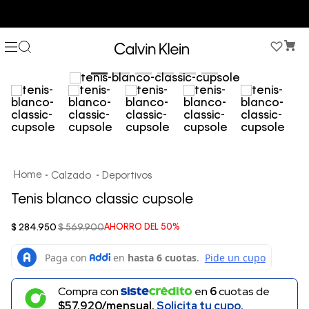
COMPRA AHORA Y PAGA DESPUÉS CON ADDI O SISTECREDITO
Calzado
Deportivos
Tenis blanco classic cupsole
$
284
.
950
$
569
.
900
AHORRO DEL
50%
Compra con
en
6
cuotas de
$57.920/mensual.
Solicita tu cupo.