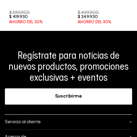
$
599
.
900
$
499
.
900
$
419
.
930
$
349
.
930
AHORRO DEL
30%
AHORRO DEL
30%
Regístrate para noticias de
nuevos productos, promociones
exclusivas + eventos
Suscribirme
Servicio al cliente
+
Sigue tu pedido
Acerca de
+