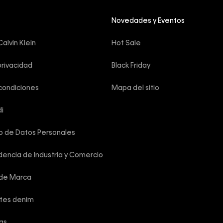
Novedades y Eventos
alvin Klein
Hot Sale
privacidad
Black Friday
condiciones
Mapa del sitio
i
o de Datos Personales
encia de Industria y Comercio
 de Marca
rtes denim
las