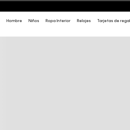
COMPRA AHORA Y PAGA DESPUÉS CON ADDI O SISTECREDITO
Hombre
Niños
Ropa Interior
Relojes
Tarjetas de rega