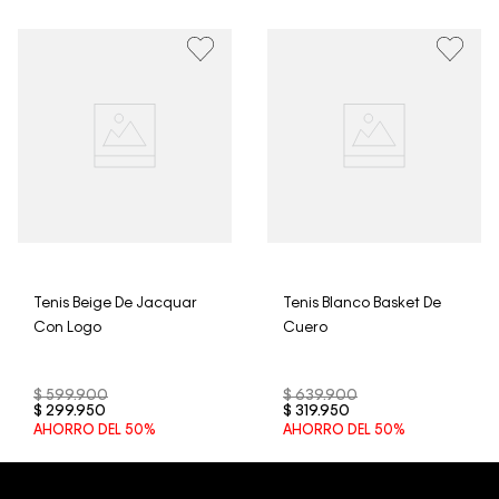
• Por higiene y para garantizar el bienestar de nuestros
clientes, no aceptamos devoluciones en ropa interior y
trajes de baño..
Tenis Beige De Jacquar
Tenis Blanco Basket De
Con Logo
Cuero
$
599
.
900
$
639
.
900
$
299
.
950
$
319
.
950
AHORRO DEL
50%
AHORRO DEL
50%