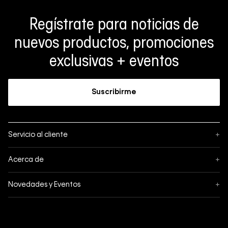
Regístrate para noticias de
nuevos productos, promociones
exclusivas + eventos
Suscribirme
Servicio al cliente
+
Sigue tu pedido
Acerca de
+
Mis pedidos
Acerca de Calvin Klein
Novedades y Eventos
+
Formas de pago
Política de privacidad
Hot Sale
Pedidos
Términos y condiciones
Conectar
Black Friday
Devoluciones