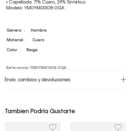
• Capellada: 71% Cuero, 29% Sintético
Modelo: YM0YM01308-0GA
Género
Hombre
Material
Cuero
Color
Beige
Referencia
:
YM0YM01308-0GA
Envío, cambios y devoluciones
• Todos los artículos comprados en la tienda online de
Calvin Klein Colombia se pueden devolver y cambiar en
un período de 30 días calendario tras la recepción.
Tambien Podría Gustarte
• Por higiene y para garantizar el bienestar de nuestros
clientes, no aceptamos devoluciones en ropa interior y