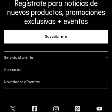
Regístrate para noticias de
nuevos productos, promociones
exclusivas + eventos
Suscribirme
Servicio al cliente
+
Sigue tu pedido
Acerca de
+
Mis pedidos
Acerca de Calvin Klein
Novedades y Eventos
+
Formas de pago
Política de privacidad
Hot Sale
Pedidos
Términos y condiciones
Conectar
Black Friday
Devoluciones
Crédito Addi
Cyber Lunes
Envíos