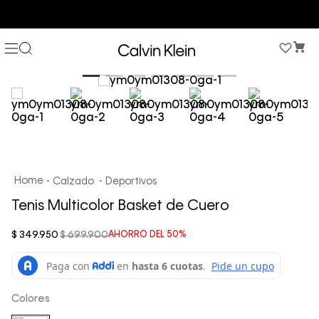
COMPRA AHORA Y PAGA DESPUÉS CON ADDI O SISTECREDITO
Calzado
Deportivos
Tenis Multicolor Basket de Cuero
$
349
.
950
$
699
.
900
AHORRO DEL
50%
Colores