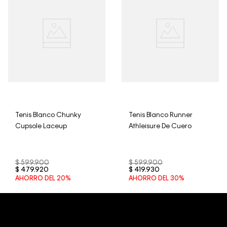
trajes de baño..
Tenis Blanco Chunky
Tenis Blanco Runner
Cupsole Laceup
Athleisure De Cuero
$
599
.
900
$
599
.
900
$
479
.
920
$
419
.
930
AHORRO DEL
20%
AHORRO DEL
30%