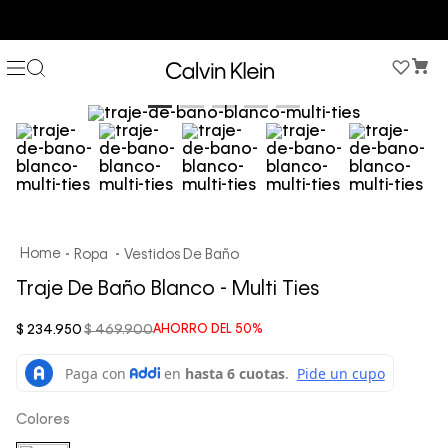
COMPRA AHORA Y PAGA DESPUÉS CON ADDI O SISTECREDITO
Ropa
Vestidos De Baño
Traje De Baño Blanco - Multi Ties
$
234
.
950
$
469
.
900
AHORRO DEL
50%
Colores