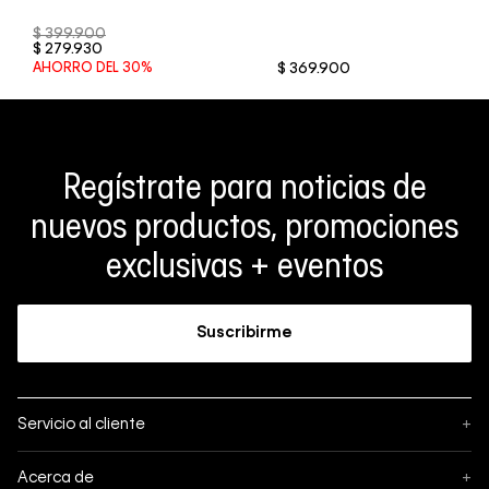
$
399
.
900
$
279
.
930
AHORRO DEL
30%
$
369
.
900
Regístrate para noticias de
nuevos productos, promociones
exclusivas + eventos
Suscribirme
Servicio al cliente
+
Sigue tu pedido
Acerca de
+