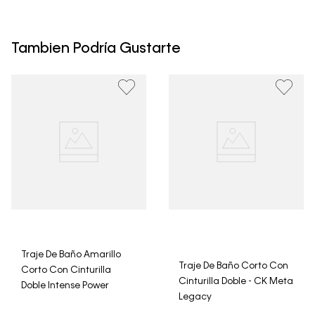
• Todos los artículos comprados en la tienda online de
Calvin Klein Colombia se pueden devolver y cambiar en
un período de 30 días calendario tras la recepción.
Tambien Podría Gustarte
• Por higiene y para garantizar el bienestar de nuestros
clientes, no aceptamos devoluciones en ropa interior y
trajes de baño..
Traje De Baño Amarillo
Traje De Baño Corto Con
Corto Con Cinturilla
Cinturilla Doble - CK Meta
Doble Intense Power
Legacy