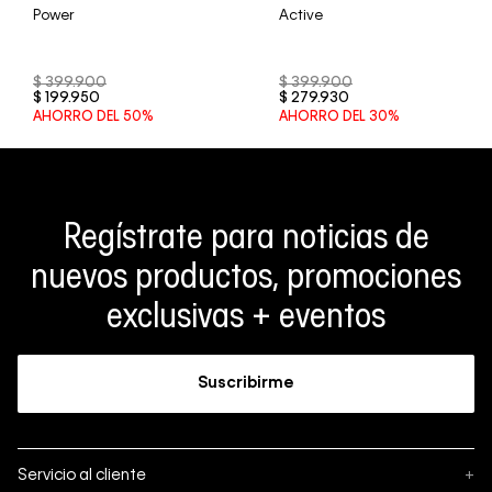
Power
Active
$
399
.
900
$
399
.
900
$
199
.
950
$
279
.
930
AHORRO DEL
50%
AHORRO DEL
30%
Regístrate para noticias de
nuevos productos, promociones
exclusivas + eventos
Suscribirme
Servicio al cliente
+