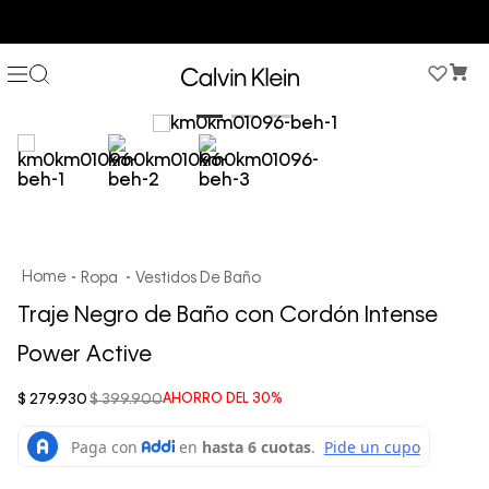
COMPRA AHORA Y PAGA DESPUÉS CON ADDI O SISTECREDITO
Ropa
Vestidos De Baño
Traje Negro de Baño con Cordón Intense
Power Active
$
279
.
930
$
399
.
900
AHORRO DEL
30%