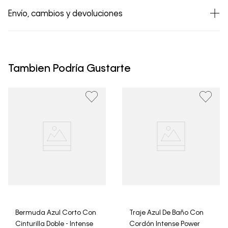
Envío, cambios y devoluciones
• Todos los artículos comprados en la tienda online de
Calvin Klein Colombia se pueden devolver y cambiar en
un período de 30 días calendario tras la recepción.
Tambien Podría Gustarte
• Por higiene y para garantizar el bienestar de nuestros
clientes, no aceptamos devoluciones en ropa interior y
trajes de baño..
Bermuda Azul Corto Con
Traje Azul De Baño Con
Cinturilla Doble - Intense
Cordón Intense Power