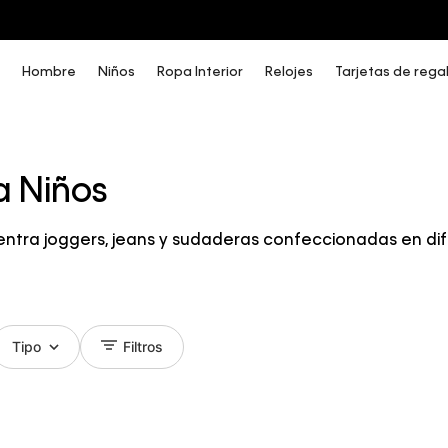
COMPRA AHORA Y PAGA DESPUÉS CON ADDI O SISTECREDITO
Hombre
Niños
Ropa Interior
Relojes
Tarjetas de rega
a Niños
ntra joggers, jeans y sudaderas confeccionadas en dif
Tipo
Filtros