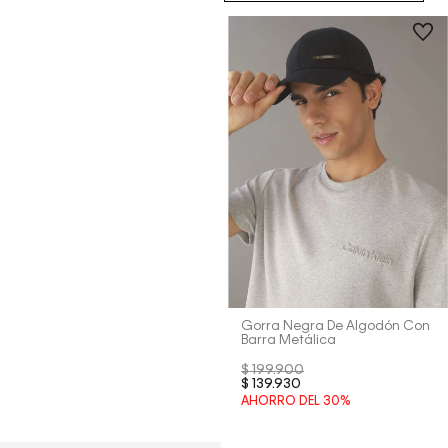
Gorra Negra De Algodón Con
Barra Metálica
$
199
.
900
$
139
.
930
AHORRO DEL
30%