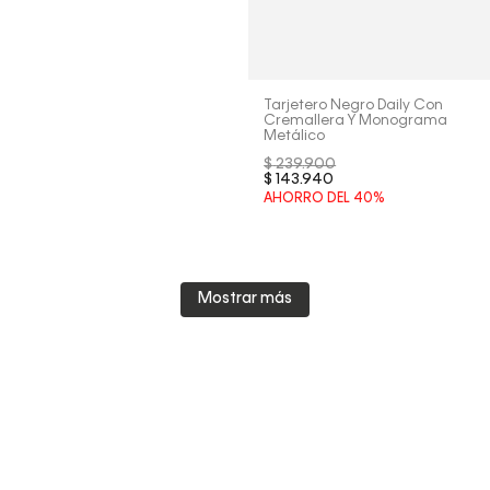
Tarjetero Negro Daily Con
Cremallera Y Monograma
Metálico
$
239
.
900
$
143
.
940
AHORRO DEL
40%
Mostrar más