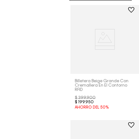
Billetera Beige Grande Con
Cremallera En El Contorno
RFID
$
399
.
900
$
199
.
950
AHORRO DEL
50%