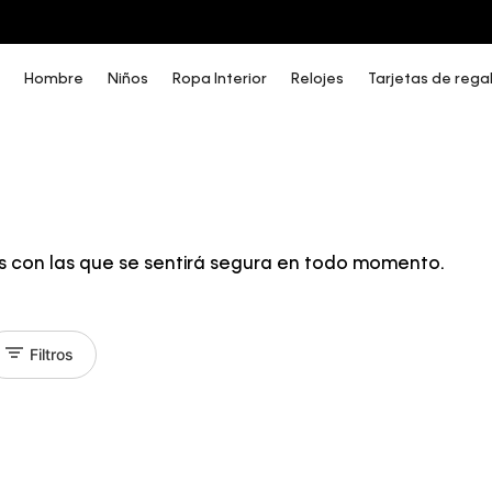
COMPRA AHORA Y PAGA DESPUÉS CON ADDI O SISTECREDITO
Hombre
Niños
Ropa Interior
Relojes
Tarjetas de rega
s con las que se sentirá segura en todo momento.
Filtros