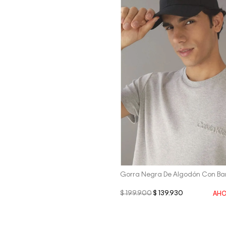
Vista Rápida
Gorra Negra De Algodón Con Bar
$
199
.
900
$
139
.
930
AHO