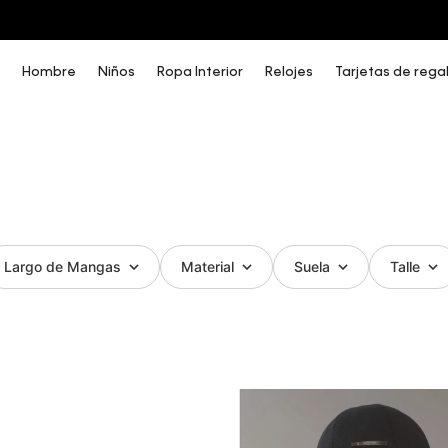
COMPRA AHORA Y PAGA DESPUÉS CON ADDI O SISTECREDITO
Hombre
Niños
Ropa Interior
Relojes
Tarjetas de rega
Largo de Mangas
Material
Suela
Talle