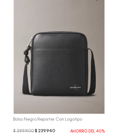
Vista Rápida
Bolso Negro Reporter Con Logotipo
$
399
.
900
$
239
.
940
AHORRO DEL
40%