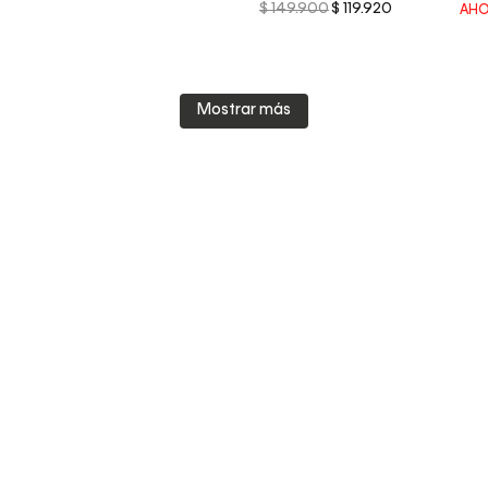
$
149
.
900
$
119
.
920
AHO
Mostrar más