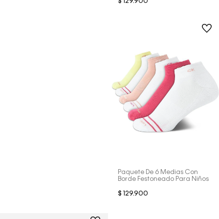
$
129
.
900
Paquete De 6 Medias Con
Borde Festoneado Para Niños
$
129
.
900