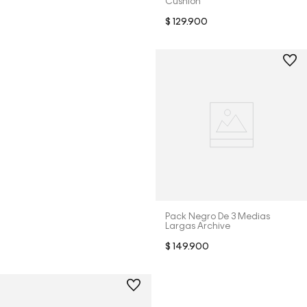
Cushion
$
129
.
900
Pack Negro De 3 Medias
Largas Archive
$
149
.
900