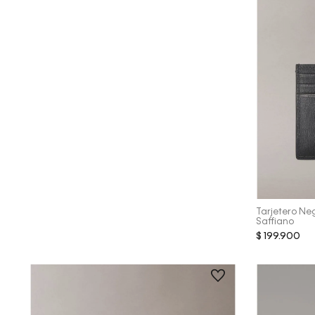
Tarjetero N
Saffiano
$
199
.
900