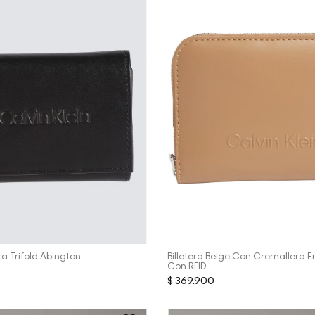
Vista Rápida
Vista Rápida
ra Trifold Abington
Billetera Beige Con Cremallera E
Con RFID
$
369
.
900