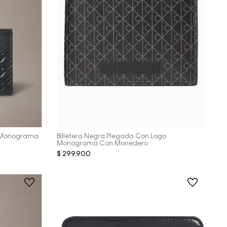
Vista Rápida
e Monograma
Billetera Negra Plegada Con Logo
Monograma Con Monedero
$
299
.
900