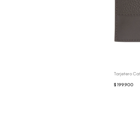
Tarjetero Ca
$
199
.
900