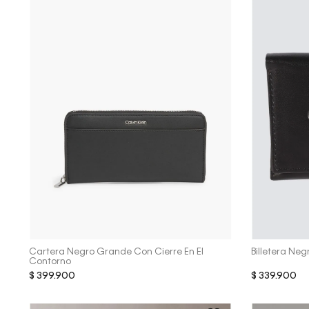
Vista Rápida
Cartera Negro Grande Con Cierre En El
Billetera Neg
Contorno
$
399
.
900
$
339
.
900