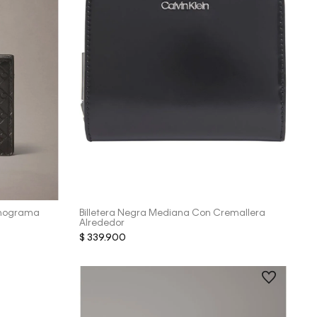
Vista Rápida
onograma
Billetera Negra Mediana Con Cremallera
Alrededor
$
339
.
900