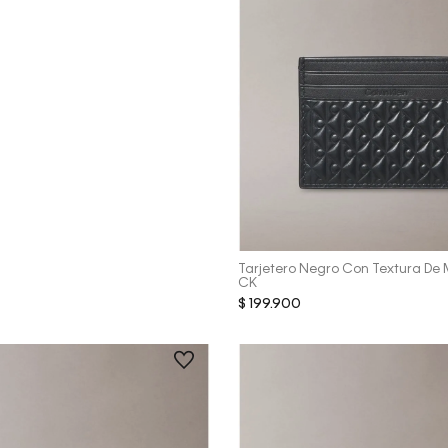
Vista Rápida
Tarjetero Negro Con Textura D
CK
$
199
.
900