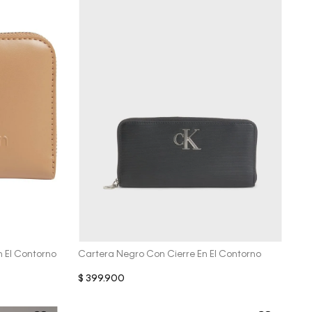
Vista Rápida
n El Contorno
Cartera Negro Con Cierre En El Contorno
$
399
.
900