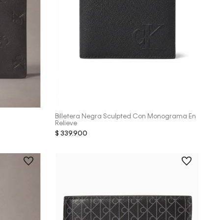
Vista Rápida
Billetera Negra Sculpted Con Monograma En
Relieve
$
339
.
900