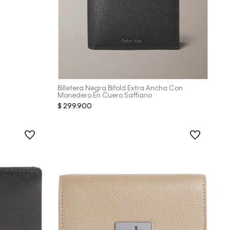
Vista Rápida
Billetera Negra Bifold Extra Ancha Con
Monedero En Cuero Saffiano
$
299
.
900