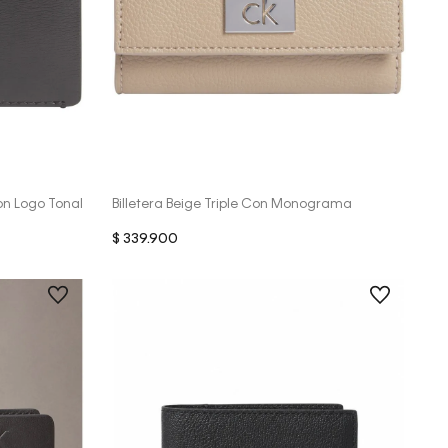
Vista Rápida
Con Logo Tonal
Billetera Beige Triple Con Monograma
$
339
.
900