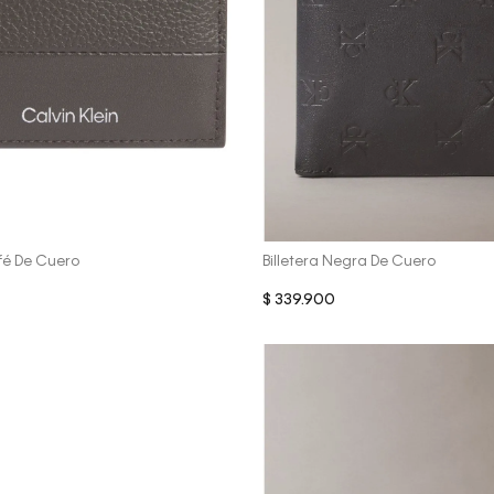
Vista Rápida
Vista Rápida
fé De Cuero
Billetera Negra De Cuero
$
339
.
900