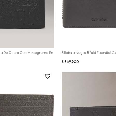
Vista Rápida
Vista Rápida
egra De Cuero Con Monograma En
Billetera Negra Bifold Essential 
$
369
.
900