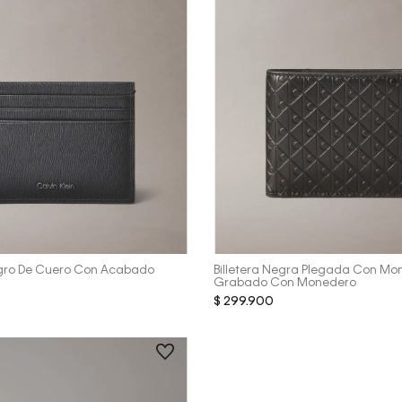
Vista Rápida
Vista Rápida
egro De Cuero Con Acabado
Billetera Negra Plegada Con M
Grabado Con Monedero
$
299
.
900