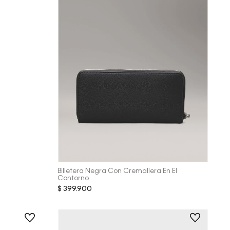
Vista Rápida
Billetera Negra Con Cremallera En El
Contorno
$
399
.
900