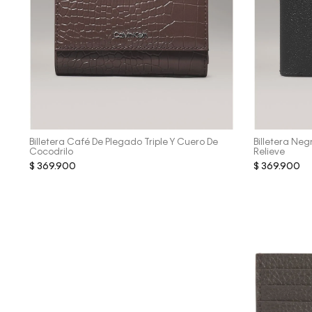
Vista Rápida
Billetera Café De Plegado Triple Y Cuero De
Billetera N
Cocodrilo
Relieve
$
369
.
900
$
369
.
900