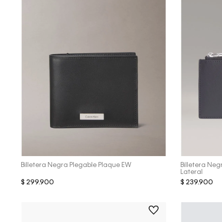
Vista Rápida
Billetera Negra Plegable Plaque EW
Billetera Ne
Lateral
$
299
.
900
$
239
.
900