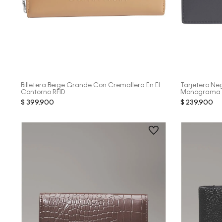
Vista Rápida
Billetera Beige Grande Con Cremallera En El
Tarjetero Ne
Contorno RFID
Monograma 
$
399
.
900
$
239
.
900