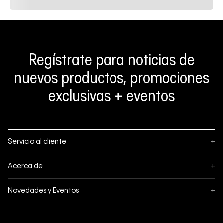
Regístrate para noticias de
nuevos productos, promociones
exclusivas + eventos
Servicio al cliente
+
Sigue tu pedido
Acerca de
+
Mis pedidos
Acerca de Calvin Klein
Novedades y Eventos
+
Formas de pago
Política de privacidad
Hot Sale
Pedidos
Términos y condiciones
Conectar