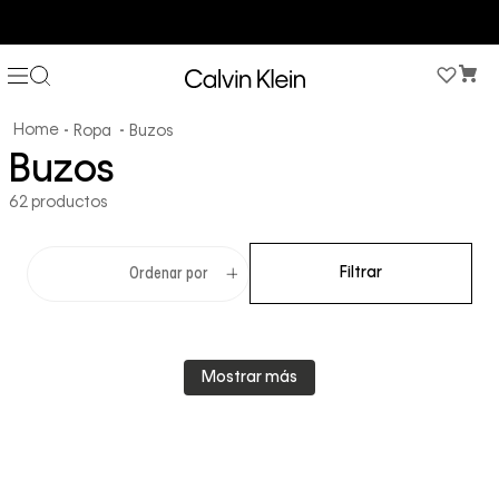
COMPRA AHORA Y PAGA DESPUÉS CON ADDI O SISTECREDITO
Ropa
Buzos
Buzos
62
productos
Filtrar
Ordenar por
Mostrar más